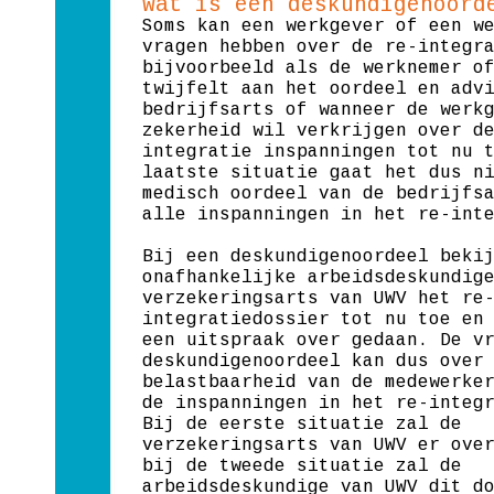
Wat is een deskundigenoord
Soms kan een werkgever of een w
vragen hebben over de re-integr
bijvoorbeeld als de werknemer o
twijfelt aan het oordeel en adv
bedrijfsarts of wanneer de werk
zekerheid wil verkrijgen over d
integratie inspanningen tot nu 
laatste situatie gaat het dus n
medisch oordeel van de bedrijfs
alle inspanningen in het re-int
Bij een deskundigenoordeel beki
onafhankelijke arbeidsdeskundig
verzekeringsarts van UWV het re
integratiedossier tot nu toe en
een uitspraak over gedaan. De v
deskundigenoordeel kan dus over
belastbaarheid van de medewerke
de inspanningen in het re-integ
Bij de eerste situatie zal de
verzekeringsarts van UWV er ove
bij de tweede situatie zal de
arbeidsdeskundige van UWV dit d