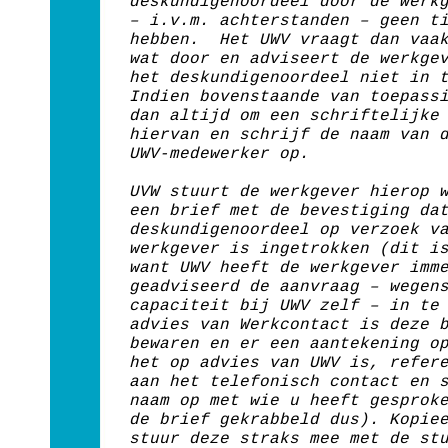
deskundigenoordeel door de werk
– i.v.m. achterstanden – geen t
hebben. Het UWV vraagt dan vaak
wat door en adviseert de werkge
het deskundigenoordeel niet in 
Indien bovenstaande van toepass
dan altijd om een schriftelijke
hiervan en schrijf de naam van 
UWV-medewerker op.
UVW stuurt de werkgever hierop 
een brief met de bevestiging da
deskundigenoordeel op verzoek v
werkgever is ingetrokken (dit i
want UWV heeft de werkgever imm
geadviseerd de aanvraag – wegen
capaciteit bij UWV zelf – in te
advies van Werkcontact is deze 
bewaren en er een aantekening o
het op advies van UWV is, refer
aan het telefonisch contact en 
naam op met wie u heeft gesprok
de brief gekrabbeld dus). Kopie
stuur deze straks mee met de st