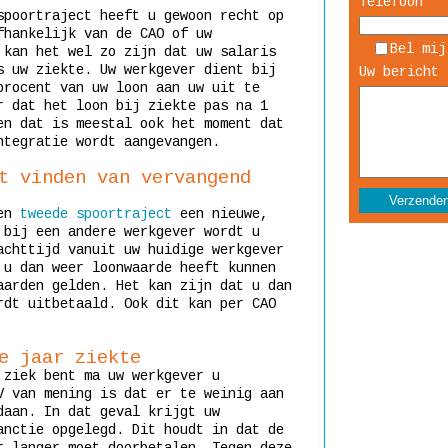
Telefoon
spoortraject heeft u gewoon recht op
fhankelijk van de CAO of uw
Bel mij
 kan het wel zo zijn dat uw salaris
s uw ziekte. Uw werkgever dient bij
Uw bericht 
procent van uw loon aan uw uit te
r dat het loon bij ziekte pas na 1
en dat is meestal ook het moment dat
ntegratie wordt aangevangen.
t vinden van vervangend
een
tweede spoortraject
een nieuwe,
 bij een andere werkgever wordt u
achttijd vanuit uw huidige werkgever
 u dan weer loonwaarde heeft kunnen
aarden gelden. Het kan zijn dat u dan
rdt uitbetaald. Ook dit kan per CAO
e jaar ziekte
 ziek bent ma uw werkgever u
V van mening is dat er te weinig aan
daan. In dat geval krijgt uw
anctie opgelegd. Dit houdt in dat de