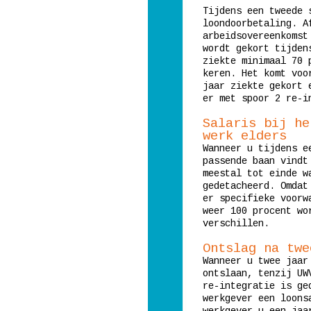
Tijdens een tweede 
loondoorbetaling. A
arbeidsovereenkomst
wordt gekort tijden
ziekte minimaal 70 
keren. Het komt voo
jaar ziekte gekort 
er met spoor 2 re-i
Salaris bij he
werk elders
Wanneer u tijdens 
passende baan vindt
meestal tot einde w
gedetacheerd. Omdat
er specifieke voorw
weer 100 procent wo
verschillen.
Ontslag na twe
Wanneer u twee jaar
ontslaan, tenzij UW
re-integratie is ge
werkgever een loons