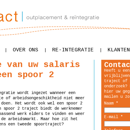
OVER ONS
RE-INTEGRATIE
KLANTEN
|
|
|
e van uw salaris
Conta
Heeft u een
een spoor 2
vrijblijven
traject of 
onderzoek? 
hier uw geg
egratie wordt ingezet wanneer een
mailen u zo
te of arbeidsongeschiktheid niet meer
 doen. Het wordt ook wel een spoor 2
Naam *
n spoor 2 traject biedt de werknemer
passend werk elders te vinden en weer
E-mail *
 de arbeidsmarkt. Maar hoe zit het
ens een tweede spoortraject?