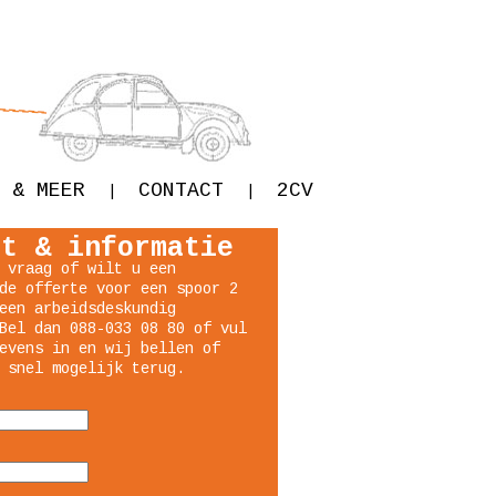
 & MEER
CONTACT
2CV
|
|
ct & informatie
 vraag of wilt u een
de offerte voor een spoor 2
een arbeidsdeskundig
Bel dan 088-033 08 80 of vul
evens in en wij bellen of
 snel mogelijk terug.