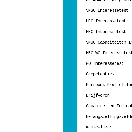
We maken o.a. gebru
VMBO Interessetest
HBO Interessetest
MBO Interessetest
VMBO Capaciteiten I
HBO-WO Interessetes
WO Interessetest
Competenties
Persoons Profiel Te
Drijfveren
Capaciteiten Indica
Belangstellingsveld
Keuzewijzer