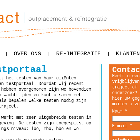
OVER ONS
RE-INTEGRATIE
KLANTEN
|
|
|
stportaal
Conta
Heeft u een
ij het testen van haar cliënten
vrijblijven
en testportaal. Doordat wij recent
traject of 
hebben overgenomen zijn we bovendien
onderzoek? 
n wachttijden en kunt u samen met
hier uw geg
als bepalen welke testen nodig zijn
mailen u zo
traject.
Naam *
 werkt met zeer uitgebreide testen in
eving. De testen zijn toegespitst op
E-mail *
ings-niveau: lbo, mbo, hbo en wo.