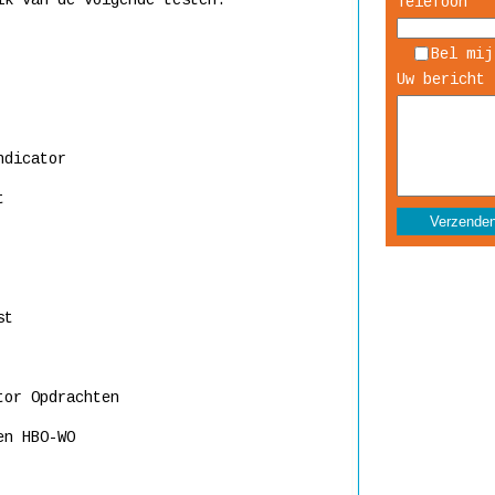
ik van de volgende testen:
Telefoon
Bel mij
Uw bericht 
ndicator
t
st
tor Opdrachten
en HBO-WO