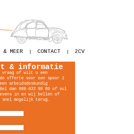
 & MEER
CONTACT
2CV
|
|
ct & informatie
 vraag of wilt u een
de offerte voor een spoor 2
een arbeidsdeskundig
Bel dan 088-033 08 80 of vul
evens in en wij bellen of
 snel mogelijk terug.