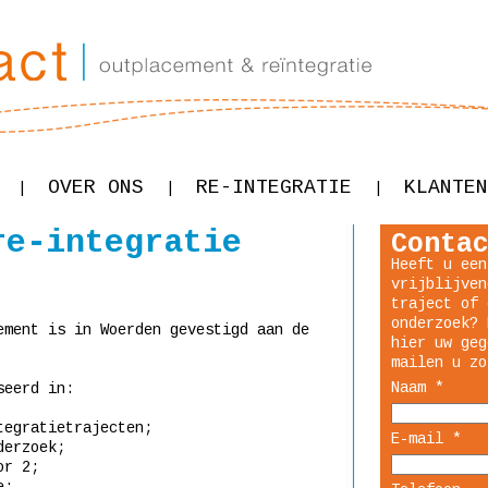
OVER ONS
RE-INTEGRATIE
KLANTEN
|
|
|
re-integratie
Conta
Heeft u een
vrijblijven
traject of 
onderzoek? 
ement is in Woerden gevestigd aan de
hier uw geg
mailen u zo
Naam *
seerd in:
tegratietrajecten;
E-mail *
derzoek;
or 2;
e;