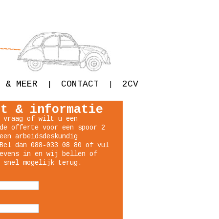
 & MEER
CONTACT
2CV
|
|
ct & informatie
 vraag of wilt u een
de offerte voor een spoor 2
een arbeidsdeskundig
Bel dan 088-033 08 80 of vul
evens in en wij bellen of
 snel mogelijk terug.