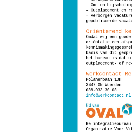
– Om- en bijscholin
– Outplacement en r
– Verborgen vacatur
gepubliceerde vacat
Oriënterend ke
Omdat wij een goede
oriëntatie een afsp
kennismakingsgespre
basis van dit gespr
het bureau is dat u
outplacement- of re
Werkcontact Re
Polanerbaan 13H
3447 GN Woerden
088-033 30 08
info@werkcontact.nl
Re-integratiebureau
Organisatie Voor Vi