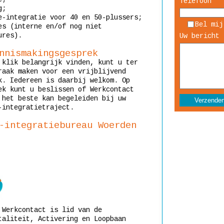
Telefoon
g;
e-integratie voor 40 en 50-plussers;
Bel mij
es (interne en/of nog niet
ures).
Uw bericht 
nnismakingsgesprek
 klik belangrijk vinden, kunt u ter
raak maken voor een vrijblijvend
k. Iedereen is daarbij welkom. Op
ek kunt u beslissen of Werkcontact
 het beste kan begeleiden bij uw
-integratietraject.
-integratiebureau Woerden
 Werkcontact is lid van de
taliteit, Activering en Loopbaan